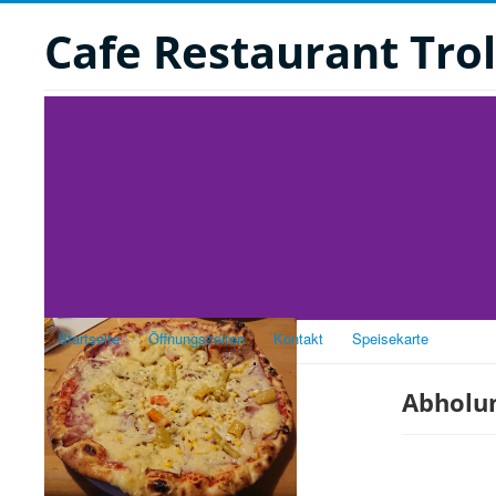
Cafe Restaurant Trol
Startseite
Öffnungszeiten
Kontakt
Speisekarte
Abholun
Karten
Speise-Karte
Pizza-Karte
Spezialitäten