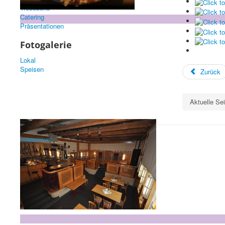
Treuebons
Catering
Präsentationen
Fotogalerie
Lokal
Speisen
Zurück
Aktuelle Se
Impressum
© 2026 Cafe Restaurant Trollstiege