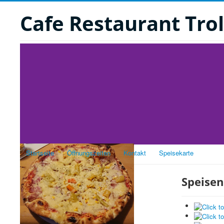
Cafe Restaurant Trol
Startseite
Öffnungszeiten
Kontakt
Speisekarte
Speisen
Karten
Speise-Karte
Pizza-Karte
Spezialitäten