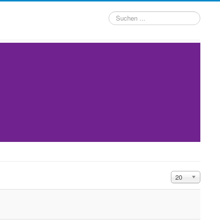
Suchen
...
Anzeige #
20