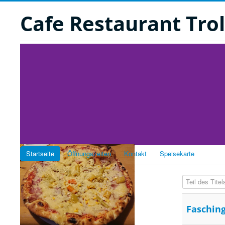
Cafe Restaurant Trol
Startseite
Öffnungszeiten
Kontakt
Speisekarte
Teil des Titel
Karten
Speise-Karte
Pizza-Karte
Fasching
Spezialitäten