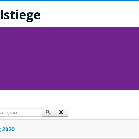
lstiege
s eingeben
 2020